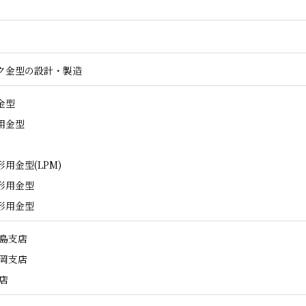
ク金型の設計・製造
金型
用金型
用金型(LPM)
形用金型
形用金型
綱島支店
駒岡支店
店