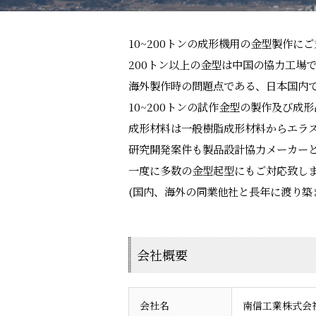
10~200トンの成形機用の金型製作に
200トン以上の金型は中国の協力工場
海外製作時の問題点である、日本国内
10~200トンの試作金型の製作及び成
成形材料は一般樹脂成形材料からエラス
研究開発案件も製品設計協力メーカーと
一度に多数の金型起型にもご対応致します。 
(国内、海外の同業他社と長年に渡り築
会社概要
会社名
南信工業株式会