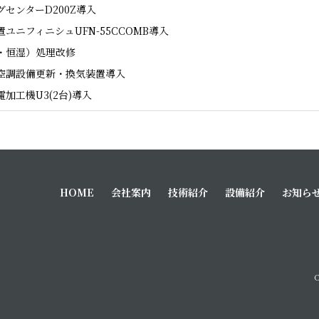
センターD200Z導入
ユニフィニシュUFN-55CCOMB導入
・恒湿）処理改修
空調設備更新・換気装置導入
加工機U3(2台)導入
HOME
会社案内
技術紹介
設備紹介
お知ら