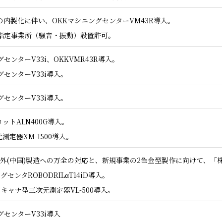
の内製化に伴い、OKKマシニングセンターVM43R導入。
市指定事業所（騒音・振動）設置許可。
センターV33i、OKKVMR43R導入。
センターV33i導入。
センターV33i導入。
カットALN400G導入。
元測定器XM-1500導入。
海外(中国)製造への万全の対応と、新規事業の2色金型製作に向けて、「
グセンタROBODRILαT14iD導入。
スキャナ型三次元測定器VL-500導入。
センターV33i導入