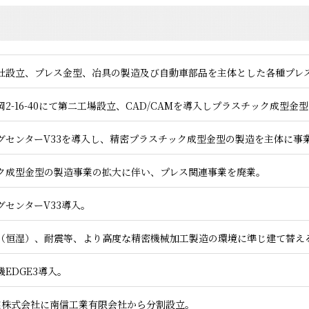
社設立、プレス金型、冶具の製造及び自動車部品を主体とした各種プレ
2-16-40にて第二工場設立、CAD/CAMを導入しプラスチック成型
グセンターV33を導入し、精密プラスチック成型金型の製造を主体に事
ク成型金型の製造事業の拡大に伴い、プレス関連事業を廃業。
グセンターV33導入。
（恒湿）、耐震等、より高度な精密機械加工製造の環境に準じ建て替え
EDGE3導入。
業株式会社に南信工業有限会社から分割設立。